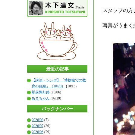
スタッフの方
写真がうまく
最近の記事
【講演・シンポ】「博物館での教
育の目線」（10/20）
(10/15)
駅前陶灯路
(10/06)
あまちゃん
(09/29)
バックナンバー
2026/08
(7)
2026/07
(30)
2026/06
(29)