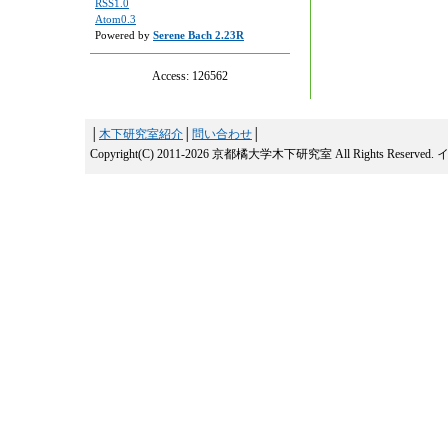
RSS1.0
Atom0.3
Powered by
Serene Bach 2.23R
Access:
126562
│
木下研究室紹介
│
問い合わせ
│
Copyright(C) 2011-2026 京都橘大学木下研究室 All Rights Reserved.