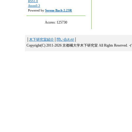
RSS1.0
Atom0.3
Powered by
Serene Bach 2.23R
Access:
125730
│
木下研究室紹介
│
問い合わせ
│
Copyright(C) 2011-2026 京都橘大学木下研究室 All Rights Reserved.