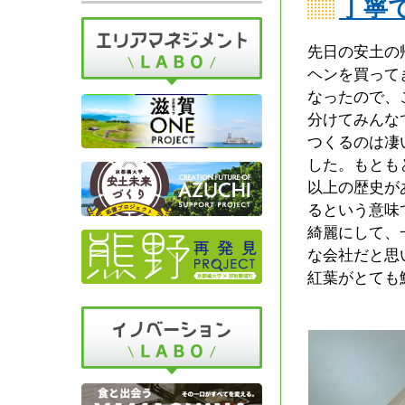
丁寧
先日の安土の
ヘンを買って
なったので、
分けてみんな
つくるのは凄
した。もとも
以上の歴史が
るという意味
綺麗にして、
な会社だと思
紅葉がとても