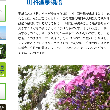
山科温泉物語
平成もあと３日。ＧＷが始まったばかりで、新幹線が止まるとは…忠
なことに。私はどこにも行かず、この貴重な時間を大切にして執筆活
残務を整理しているだけで夜に…。時間は弓矢のごとく過ぎ去ります
見ます☆子どもの頃はよく追いかけたものです。そういえば、山科・
店するとのこと。オープンして１年半も立っていないのに、ちょっと
なぁ。このままスーパー銭湯にしたらいいのに、外観バッチリやし。
ミングはどうでしょうか。パクリやね。ちなみに、今年の冬にはヒカ
枯盛衰。今日のお昼はムッシュふらいぱんさんで、ハンバーグランチ
く美味しいのです☆