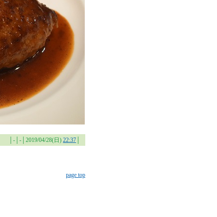
│-│-│2019/04/28(日)
22:37
│
page top