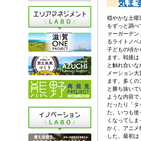
気ま
穏やかな土曜
をずっと調べ
ァーガーデン
るライトノベ
子どもの頃か
ます。戦後は
と触れ合いな
メーション大
ます。多くの
と勝ち抜いて
ような内容で
だったり「タ
た。いつも使
くなってしま
かく、アニメ
した。最初は