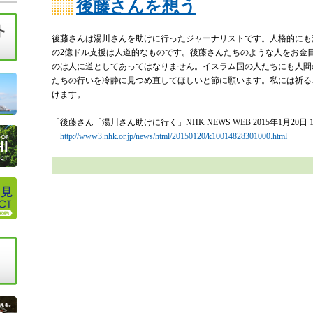
後藤さんを想う
後藤さんは湯川さんを助けに行ったジャーナリストです。人格的にも
の2億ドル支援は人道的なものです。後藤さんたちのような人をお金
のは人に道としてあってはなりません。イスラム国の人たちにも人間
たちの行いを冷静に見つめ直してほしいと節に願います。私には祈る
けます。
「後藤さん「湯川さん助けに行く」NHK NEWS WEB 2015年1月20日 
http://www3.nhk.or.jp/news/html/20150120/k10014828301000.html