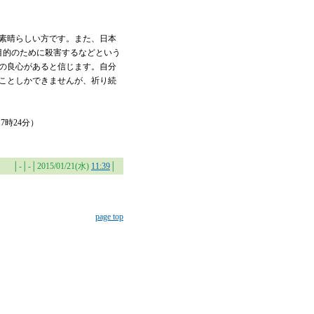
素晴らしい方です。また、日本
目的のために殺害するなどという
の良心があると信じます。自分
ことしかできませんが、祈り続
17時24分）
│-│-│2015/01/21(水)
11:39
│
page top