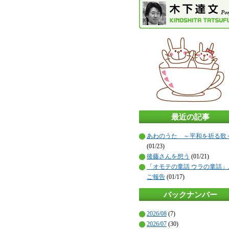
最近の記事
あわのうた ～平和を祈る歌
(01/23)
後藤さんを想う
(01/21)
「オモテの童話 ウラの童話」
ご報告
(01/17)
バックナンバー
2026/08
(7)
2026/07
(30)