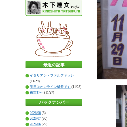
最近の記事
イタリアン・ファルファッレ
(11/29)
明日はオンライン橘祭です
(11/28)
東吉野へ
(11/27)
バックナンバー
2026/08
(8)
2026/07
(30)
2026/06
(29)