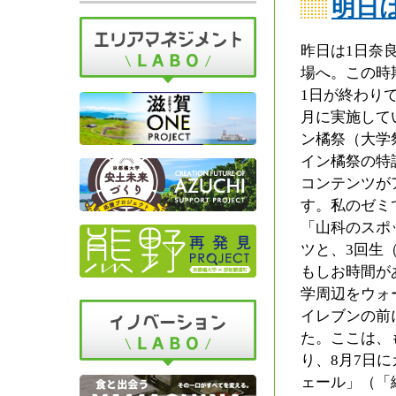
明日
昨日は1日奈
場へ。この時
1日が終わり
月に実施して
ン橘祭（大学祭）が
イン橘祭の特
コンテンツが
す。私のゼミ
「山科のスポ
ツと、3回生
もしお時間が
学周辺をウォ
イレブンの前
た。ここは、
り、8月7日
ェール」（「