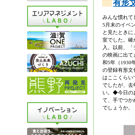
有形
みんな慣れて
5月末のイベ
と見たときに
室でした。確
入。以前、「
の映画に出て
和5年（193
の登録有形文
はここくらい
でしたが、去
い。◆今日の
て、手でつか
でしょうか。