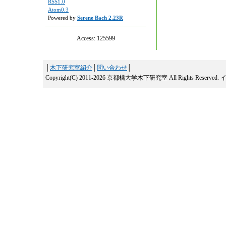
RSS1.0
Atom0.3
Powered by
Serene Bach 2.23R
Access:
125599
│
木下研究室紹介
│
問い合わせ
│
Copyright(C) 2011-2026 京都橘大学木下研究室 All Rights Reserved.