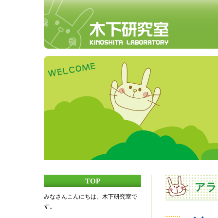
TOP
アラ
みなさんこんにちは。木下研究室で
す。