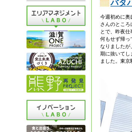
バタ
今週初めに奥
さんのところ
とで、昨夜仕
何もせず帰っ
なりましたが
期に抜いてし
ました。東京