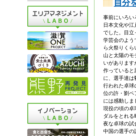
自分
事前にいろい
日本文化や江
でした。目立
学芸会のよう
ら火祭りくら
山と太陽のモ
いがあります
作っていると
に、選手達は
行われた卓球
位の許・劉ペ
には感動しま
現役の頃の卓
ダルをとれる
夜な卓球の試合
中国の選手の