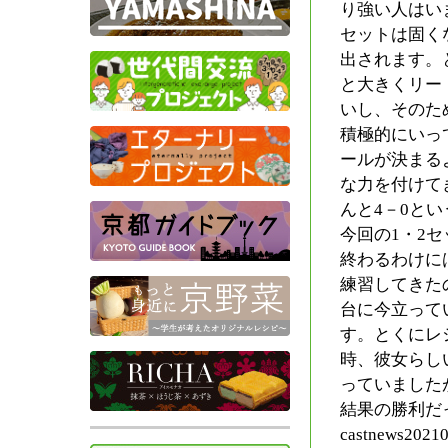
り強い人はい
セットは固く
出されます。
と大きくリー
いし、そのた
積極的にいっ
ールが決まる
な力を付けて
んと4－0と
今回の1・2
終わるわけに
練習してきた
台に今立って
す。とくにレ
時、彼女らし
っていました
結果の勝利だ
castnews20