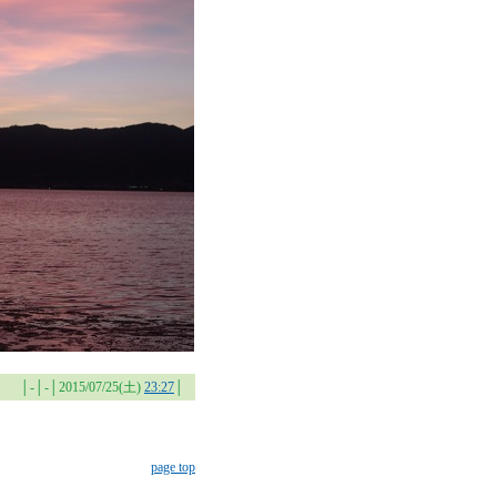
│-│-│2015/07/25(土)
23:27
│
page top