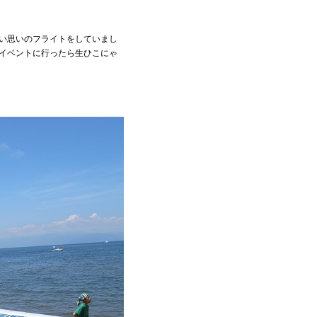
い思いのフライトをしていまし
イベントに行ったら生ひこにゃ