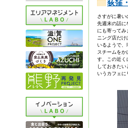
荻窪
さすがに暑い
先週末の話に
にも寄ってみ
ニング店だけ
いるようで、
スチームをか
す。この近く
しておきたい
いうカフェに