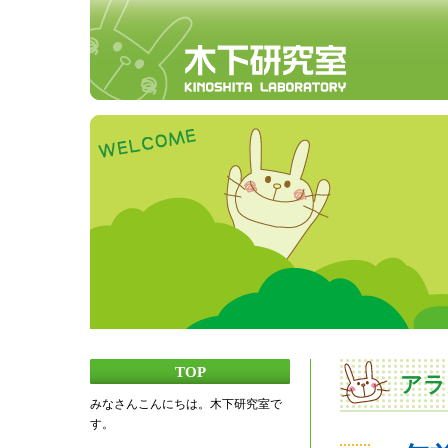
TOP
アラ
みなさんこんにちは。木下研究室で
す。