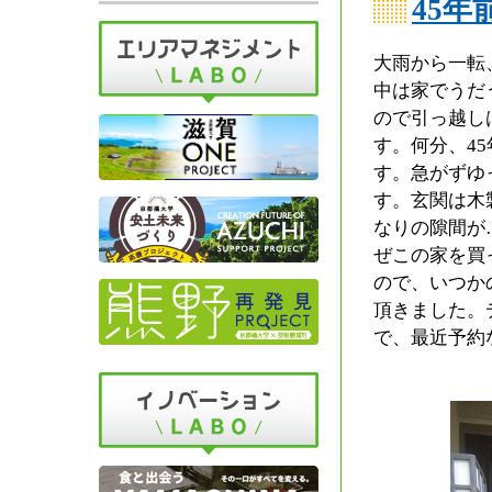
45年
大雨から一転
中は家でうだ
ので引っ越し
す。何分、4
す。急がずゆ
す。玄関は木
なりの隙間が
ぜこの家を買
ので、いつか
頂きました。
で、最近予約