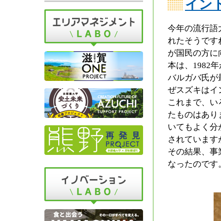
イン
今年の流行語
れたそうです
が国民の方に
本は、198
バルガバ氏が
ぜスズキはイ
これまで、い
たものはあり
いてもよく分
されています
その結果、事
なったのです