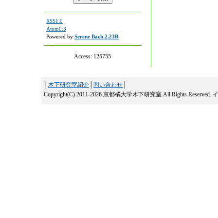
RSS1.0
Atom0.3
Powered by
Serene Bach 2.23R
Access:
125755
│
木下研究室紹介
│
問い合わせ
│
Copyright(C) 2011-2026 京都橘大学木下研究室 All Rights Reserved.