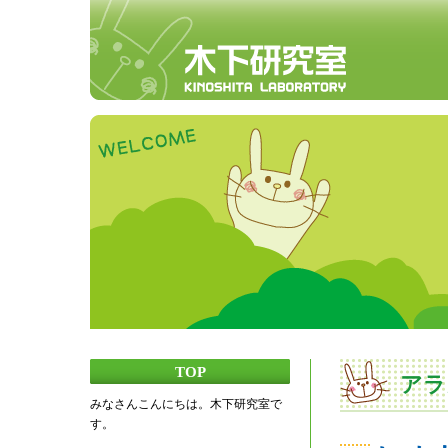
TOP
アラ
みなさんこんにちは。木下研究室で
す。