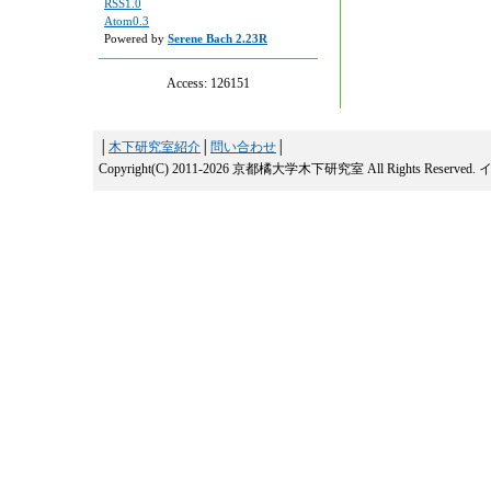
RSS1.0
Atom0.3
Powered by
Serene Bach 2.23R
Access:
126151
│
木下研究室紹介
│
問い合わせ
│
Copyright(C) 2011-2026 京都橘大学木下研究室 All Rights Reserved.