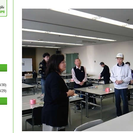
/30)
/29)