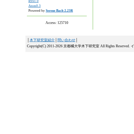
RSS1.0
Atom0.3
Powered by
Serene Bach 2.23R
Access:
125710
│
木下研究室紹介
│
問い合わせ
│
Copyright(C) 2011-2026 京都橘大学木下研究室 All Rights Reserved.