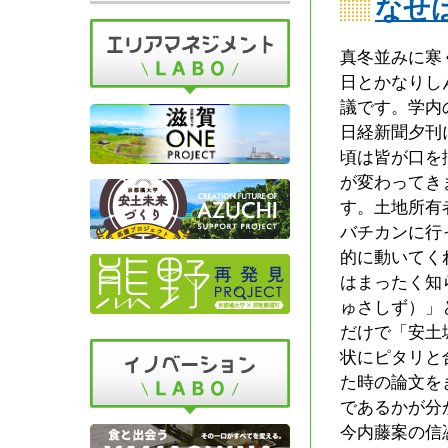
なせ
真冬並みに寒
日とかなりし
議です。学内
日経新聞夕刊
頃は皆が口を
が変わってき
す。土地所有
バチカンに行
的に動いてく
はまったく知
ゅさしず）」
だけで「安土
状にピタリと
た時の論文を
であるかが分
今内藤案の信