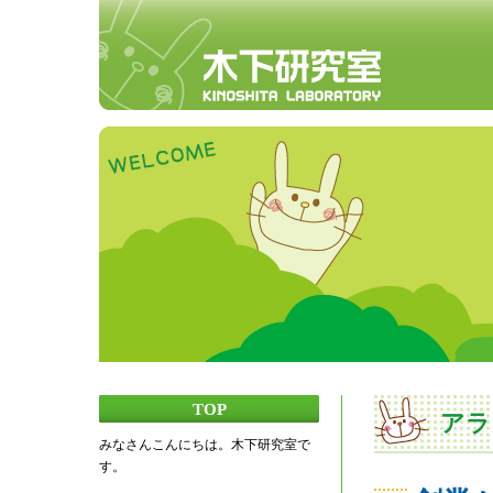
TOP
アラ
みなさんこんにちは。木下研究室で
す。