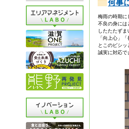
何事
梅雨の時期に
不良の身には
したたたずま
「向上心」「
とこのビシッ
誠実に対応で