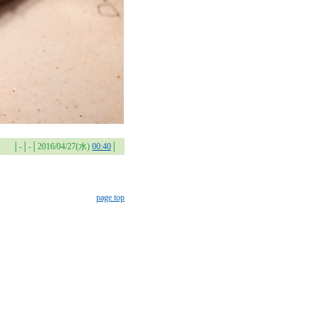
│-│-│2016/04/27(水)
00:40
│
page top