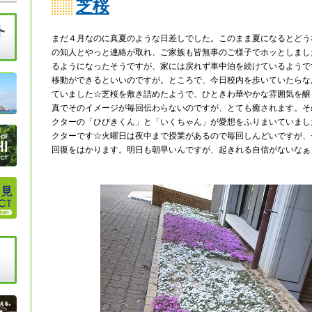
芝桜
まだ４月なのに真夏のような日差しでした。このまま夏になるとどう
の知人とやっと連絡が取れ、ご家族も皆無事のご様子でホッとしまし
るようになったそうですが、家には戻れず車中泊を続けているようで
移動ができるといいのですが。ところで、今日校内を歩いていたらな
ていました☆芝桜を敷き詰めたようで、ひときわ華やかな雰囲気を醸
真でそのイメージが毎回伝わらないのですが、とても癒されます。そ
クターの「ひびきくん」と「いくちゃん」が愛想をふりまいていまし
クターです☆火曜日は夜中まで授業があるので毎回しんどいですが、
回復をはかります。明日も朝早いんですが、起きれる自信がないなぁ