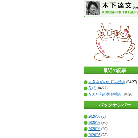
最近の記事
九条ネギのお好み焼き
(04/27)
芝桜
(04/27)
９万年前の阿蘇噴火
(04/26)
バックナンバー
2026/08
(8)
2026/07
(30)
2026/06
(29)
2026/05
(28)