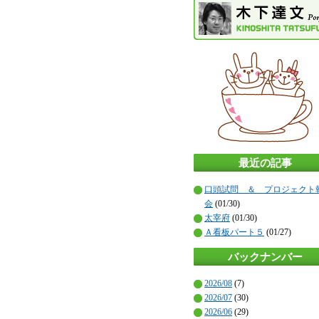
最近の記事
口頭試問 ＆ プロジェクト
会
(01/30)
太宰府
(01/30)
Ａ看板パート５
(01/27)
バックナンバー
2026/08
(7)
2026/07
(30)
2026/06
(29)