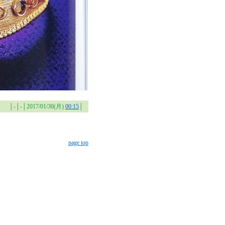
│-│-│2017/01/30(月)
00:15
│
page top