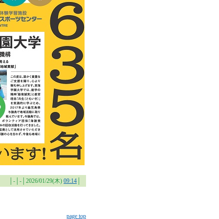
│-│-│2026/01/29(木)
09:14
│
page top