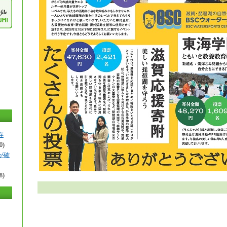
存
0)
が確
8)