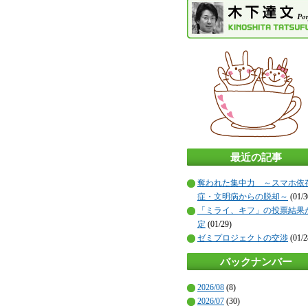
最近の記事
奪われた集中力 ～スマホ依
症・文明病からの脱却～
(01/3
「ミライ、キフ」の投票結果
定
(01/29)
ゼミプロジェクトの交渉
(01/2
バックナンバー
2026/08
(8)
2026/07
(30)