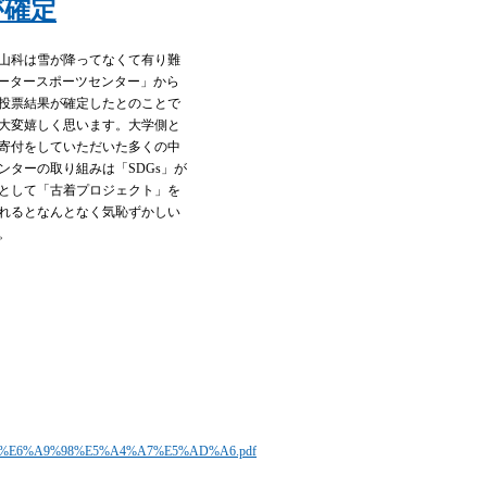
が確定
山科は雪が降ってなくて有り難
ォータースポーツセンター」から
投票結果が確定したとのことで
とで大変嬉しく思います。大学側と
寄付をしていただいた多くの中
ターの取り組みは「SDGs」が
として「古着プロジェクト」を
されるとなんとなく気恥ずかしい
。
BD%E6%A9%98%E5%A4%A7%E5%AD%A6.pdf