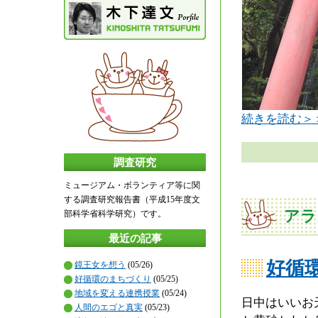
続きを読む＞
調査研究
ミュージアム・ボランティア等に関
する調査研究報告書（平成15年度文
アラ
部科学省科学研究）です。
最近の記事
好循
鏡王女を想う
(05/26)
好循環のまちづくり
(05/25)
地域を変える連携授業
(05/24)
日中はいいお
人間のエゴと真実
(05/23)