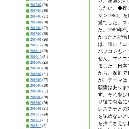
り、塗装の剥
2017/07
(29)
したい。◆夜
2017/06
(30)
マン1984
2017/05
(31)
覚でした。ス
2017/04
(30)
2017/03
(27)
た。1980
2017/02
(26)
かったと記憶
2017/01
(26)
は、映画「コ
2016/12
(30)
パソコンもイ
2016/11
(29)
2016/10
(31)
せん。マイコ
2016/09
(25)
ました。日本
2016/08
(30)
から、深刻で
2016/07
(31)
が、テーマは
2016/06
(27)
2016/05
(30)
願望はありま
2016/04
(31)
す。それを少
2016/03
(30)
り役で有名に
2016/02
(26)
レスチナとの
2016/01
(31)
2015/12
(24)
を認めないと
2015/11
(21)
を捨てさえす
2015/10
(8)