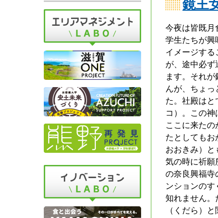
鏡王
今夜は皆既月
学生たちが興
イメージする
が、途中必ず
ます。それが
んが、ちょっ
た。社殿はと
コ）。この神
ここに来たの
たとしてもお
おおきみ）と
気の時に祈願
の奈良興福寺
ンションのす
知れません。
（くだら）と