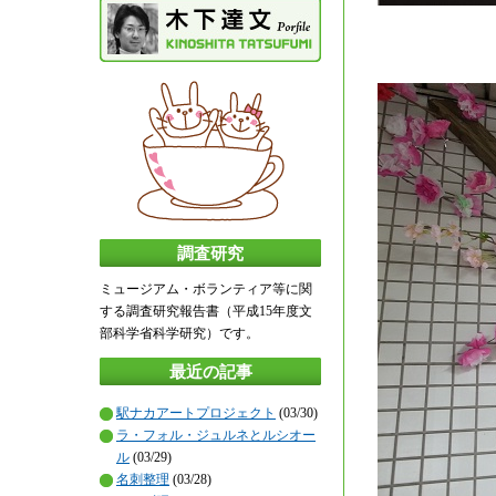
調査研究
ミュージアム・ボランティア等に関
する調査研究報告書（平成15年度文
部科学省科学研究）です。
最近の記事
駅ナカアートプロジェクト
(03/30)
ラ・フォル・ジュルネとルシオー
ル
(03/29)
名刺整理
(03/28)