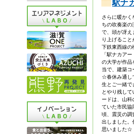
駅ナ
さらに暖かく
ちの吹奏楽の
で、頭が冴え
り上げること
下鉄東西線の
「駅ナカアー
の大学が作品
当で、建築コ
☆春休み通し
生とご一緒で
とやり残して
ードは、山科
ていた市民協
頃、震災の調
出しました。
思いました☆