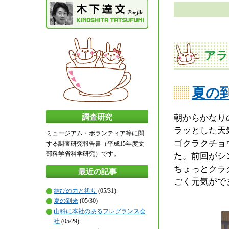
アラ
夏の
朝からかなり
調査研究
ラッとした天
ミュージアム・ボランティア等に関
ゴクラクチョ
する調査研究報告書（平成15年度文
部科学省科学研究）です。
た。前回がシ
ちょっとクラ
最近の記事
ごく元気がで
結びの力と祈り
(05/31)
夏の到来
(05/30)
山科に本社のあるフレグランス会
社
(05/29)