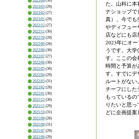
2023/04
(30)
た。山科に本
2023/03
(29)
ナショップで
2023/02
(27)
真）、今でも
2023/01
(29)
2022/12
(27)
やディフュー
2022/11
(30)
店などにも店
2022/10
(29)
2023年に
2022/09
(28)
うです。大学
2022/08
(30)
2022/07
(27)
す。ここの会
2022/06
(30)
時間と予算が
2022/05
(30)
す。すでにデ
2022/04
(29)
ルートがない
2022/03
(31)
2022/02
(28)
チーフにした
2022/01
(30)
もっているの
2021/12
(30)
りたいと思っ
2021/11
(29)
どに企画提案
2021/10
(31)
2021/09
(28)
2021/08
(31)
2021/07
(29)
2021/06
(29)