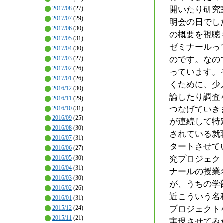
2017/08
(27)
開いたり研究
2017/07
(29)
明会の日でし
2017/06
(30)
の概要を視聴
2017/05
(31)
ゼミナールっ
2017/04
(30)
2017/03
(27)
のです。なの
2017/02
(26)
っています。
2017/01
(26)
くために、少
2016/12
(30)
論したり調査
2016/11
(29)
2016/10
(31)
つなげていき
2016/09
(25)
が連続して特
2016/08
(30)
されている就
2016/07
(31)
タートさせて
2016/06
(27)
2016/05
(30)
究プロジェク
2016/04
(31)
ナールの授業
2016/03
(30)
が、うちの学
2016/02
(26)
近こういう名
2016/01
(31)
2015/12
(24)
プロジェクト
2015/11
(21)
実現させてみ