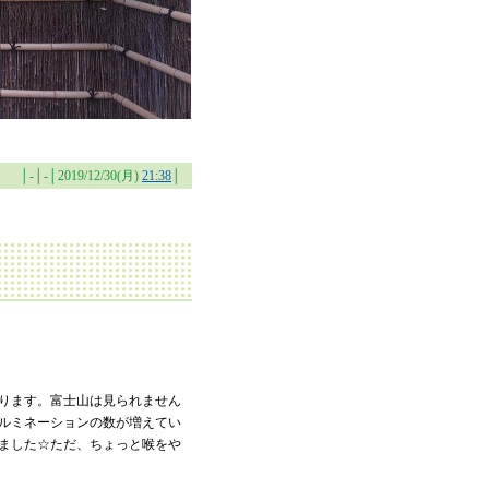
│-│-│2019/12/30(月)
21:38
│
ります。富士山は見られません
ルミネーションの数が増えてい
ました☆ただ、ちょっと喉をや