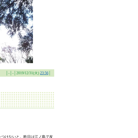
│-│-│2019/12/31(火)
23:56
│
をつけないと。昨日は江ノ島で友