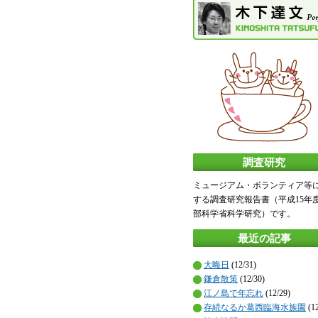
調査研究
ミュージアム・ボランティア等
する調査研究報告書（平成15年
部科学省科学研究）です。
最近の記事
大晦日
(12/31)
鎌倉散策
(12/30)
江ノ島で年忘れ
(12/29)
存続なるか葛西臨海水族園
(12