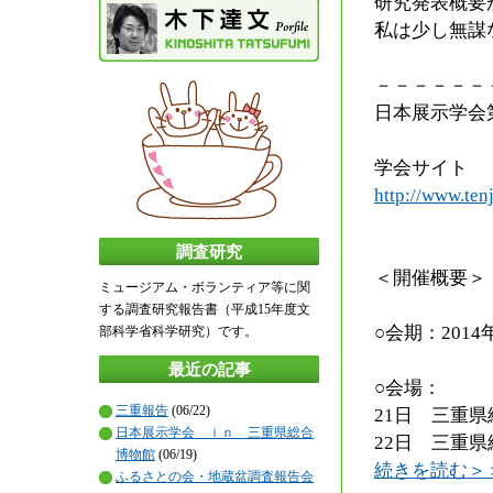
研究発表概要
私は少し無謀
－－－－－－
日本展示学会
学会サイト
http://www.te
調査研究
＜開催概要＞
ミュージアム・ボランティア等に関
する調査研究報告書（平成15年度文
○会期：201
部科学省科学研究）です。
最近の記事
○会場：
三重報告
(06/22)
21日 三重
日本展示学会 ｉｎ 三重県総合
22日 三重
博物館
(06/19)
続きを読む＞
ふるさとの会・地蔵盆調査報告会