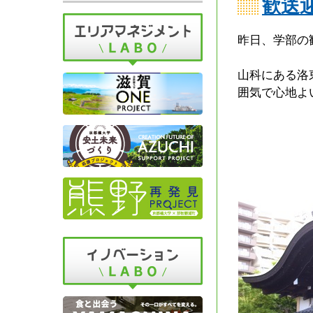
歓送
昨日、学部の
山科にある洛
囲気で心地よ