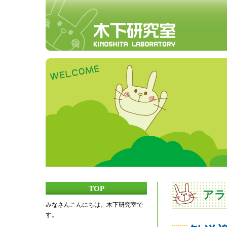
TOP
アラ
みなさんこんにちは。木下研究室で
す。