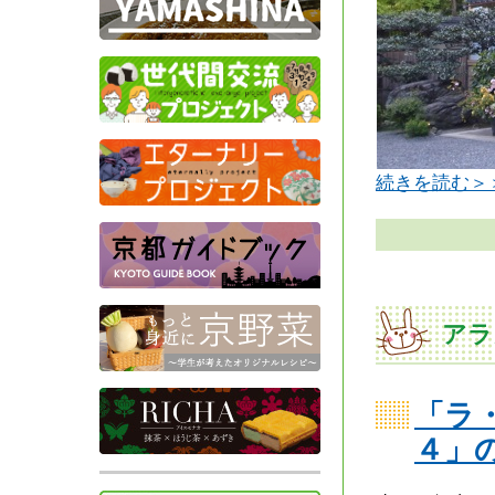
続きを読む＞
アラ
「ラ
４」