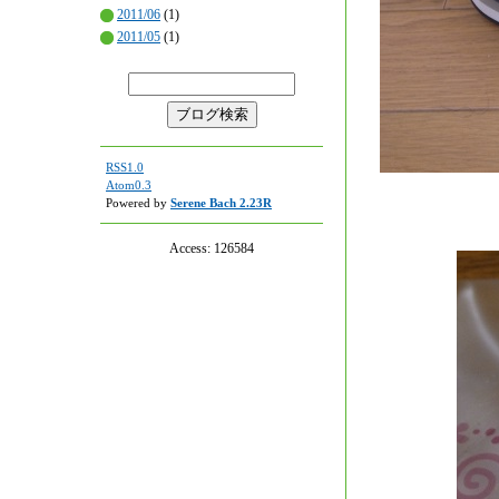
2011/06
(1)
2011/05
(1)
RSS1.0
Atom0.3
Powered by
Serene Bach 2.23R
Access:
126584