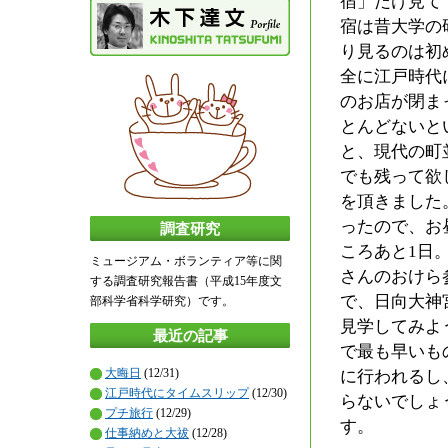
宿」だけ見て
宿は昔大学の
り見るのは初
全に江戸時代
のお店が閉ま
とんどないと
と、現代の町
でも残って欲
を頂きました
ったので、お
調査研究
ころあと1日
ミュージアム・ボランティア等に関
さんのおけら
する調査研究報告書（平成15年度文
で、日向大神
部科学省科学研究）です。
見学してみよ
最近の記事
で最も早いも
大晦日
(12/31)
に行われるし
江戸時代にタイムスリップ
(12/30)
らないでしょ
プチ旅行
(12/29)
す。
仕事納めと大祓
(12/28)