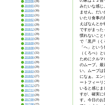
の家は１２畳
2019/06
(28)
みたいな感じ
2019/05
(31)
2019/04
(30)
ません。だい
2019/03
(31)
いたり食事の
2019/02
(28)
えばなんとか
2019/01
(29)
ですがまった
2018/12
(28)
2018/11
(29)
慣れないこと
2018/10
(28)
で「黒戸（く
2018/09
(31)
「へ」という
2018/08
(31)
（くろべ）と
2018/07
(32)
2018/06
(30)
ためにクルマ
2018/05
(29)
のムーブ。最
2018/04
(29)
い。ムーブは
2018/03
(32)
になぁ。エン
2018/02
(27)
2018/01
(28)
ートフィーリ
2017/12
(27)
いると感じま
2017/11
(29)
すが、確実に
2017/10
(29)
す。今日のお
2017/09
(29)
2017/08
(27)