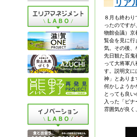
リア
８月も終わり
ったのですが
物館会議）京
覧会を見に行
気。その後、
先日観た百鬼
って大将軍八
す。説明文に
神」とありま
何かしようか
とっても良い
入った「ピナ
雰囲気が良く