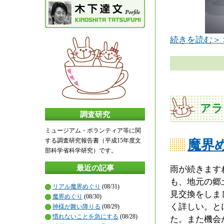
続きを読む＞
アラ
調査研究
ミュージアム・ボランティア等に関
する調査研究報告書（平成15年度文
魔界
部科学省科学研究）です。
最近の記事
雨が続きます
も、地元の郷
リアル魔界めぐり
(08/31)
見交換をしま
魔界めぐり
(08/30)
く詳しい。と
神様が舞い降りる
(08/29)
慣れないことを急にする
(08/28)
た。また機会