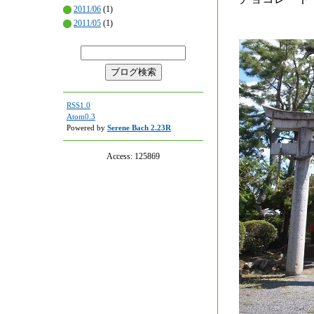
2011/06
(1)
2011/05
(1)
RSS1.0
Atom0.3
Powered by
Serene Bach 2.23R
Access:
125869