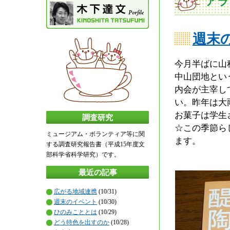
アラ
週末
今月半ばに山
中山団地とい
内会が主宰し
い。昨年は大
お菓子は学生
調査研究
☆この季節ら
ミュージアム・ボランティア等に関
ます。
する調査研究報告書（平成15年度文
部科学省科学研究）です。
最近の記事
広がる地域連携
(10/31)
週末のイベント
(10/30)
ひのみこととは
(10/29)
どう特色を出すのか
(10/28)