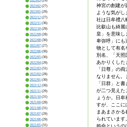
2023/03
(29)
神宮の創建が
2023/02
(27)
2023/01
(29)
ような気がし
2022/12
(27)
社は日牟禮八
2022/11
(30)
比叡山も綺麗
2022/10
(29)
皇」を意味し
2022/09
(28)
2022/08
(30)
卑弥呼」にも
2022/07
(27)
物として有名
2022/06
(30)
別名、「天照
2022/05
(30)
あかりくした
2022/04
(29)
2022/03
(31)
「日尊」の両
2022/02
(28)
なりません。
2022/01
(30)
「日群」と書
2021/12
(30)
が二つ見えた
2021/11
(29)
2021/10
(31)
ょうか。日牟
2021/09
(28)
すが、ここに
2021/08
(31)
まあまさかる
2021/07
(29)
られています
2021/06
(29)
2021/05
(31)
姫命というの