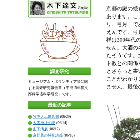
京都の謎の続
あります。こ
り、弓月王で
えんです。弓
祥は300年
せん。大酒の
たそうです。
ト教との関係
とさらっと書
調査研究
ことがわかり
ミュージアム・ボランティア等に関
ません。最後
する調査研究報告書（平成15年度文
部科学省科学研究）です。
最近の記事
竹中大工道具館
(06/29)
大酒神社の謎
(06/14)
山下清展
(06/12)
京野菜の特別講義
(06/10)