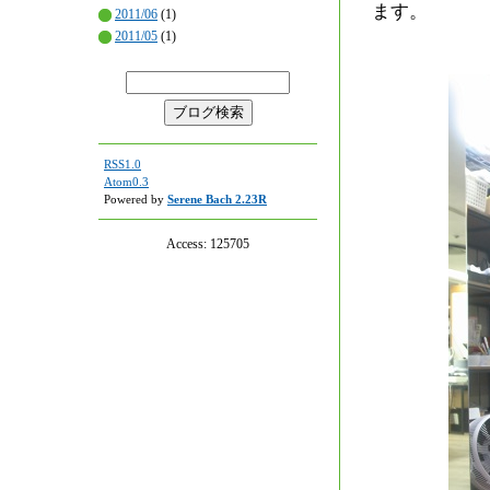
ます。
2011/06
(1)
2011/05
(1)
RSS1.0
Atom0.3
Powered by
Serene Bach 2.23R
Access:
125705