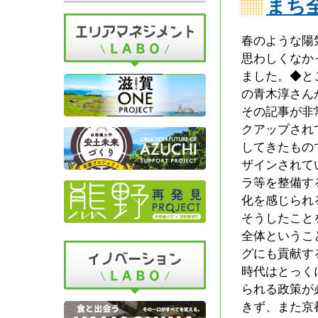
まち
春のような陽
思わしくなか
ました。◆と
の青木淳さん
その記事が非
クアップされ
してきたもの
ザインされて
ラ等を整備す
化を感じられ
そうしたこと
全体というこ
グにも貢献す
時代はとっく
られる政策が
きず、また京