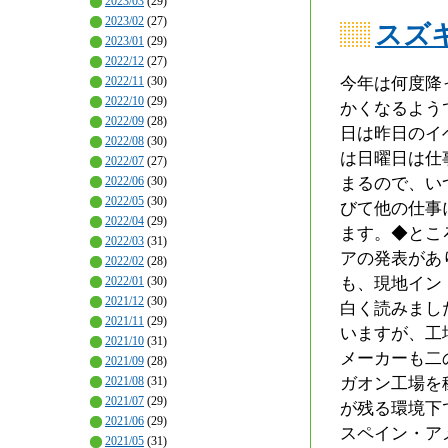
2023/03
(29)
2023/02
(27)
スズ
2023/01
(29)
2022/12
(27)
今年は何度降
2022/11
(30)
2022/10
(29)
かくなるよう
2022/09
(28)
日は昨日のイ
2022/08
(30)
は日曜日は仕
2022/07
(27)
まるので、い
2022/06
(30)
2022/05
(30)
びて他の仕事
2022/04
(29)
ます。◆とこ
2022/03
(31)
アの発表があ
2022/02
(28)
も、現地イン
2022/01
(30)
2021/12
(30)
白く読みまし
2021/11
(29)
いますが、工
2021/10
(31)
メーカーも二
2021/09
(28)
ガオン工場を
2021/08
(31)
2021/07
(29)
が残る環境下
2021/06
(29)
スペイン・ア
2021/05
(31)