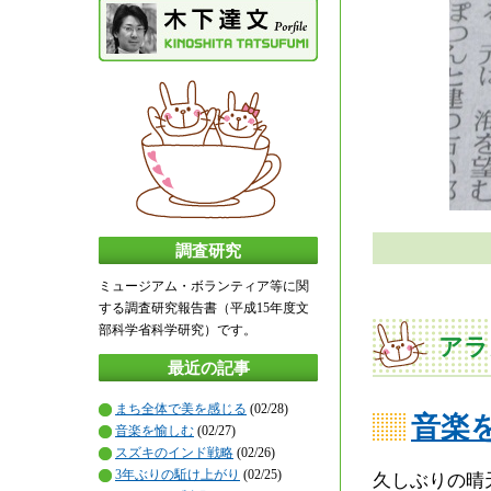
調査研究
ミュージアム・ボランティア等に関
する調査研究報告書（平成15年度文
部科学省科学研究）です。
アラ
最近の記事
まち全体で美を感じる
(02/28)
音楽
音楽を愉しむ
(02/27)
スズキのインド戦略
(02/26)
3年ぶりの駈け上がり
(02/25)
久しぶりの晴