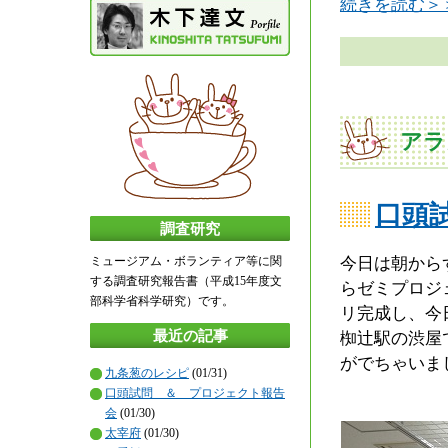
続きを読む＞
アラ
口頭
調査研究
今日は朝から
ミュージアム・ボランティア等に関
する調査研究報告書（平成15年度文
らゼミプロジ
部科学省科学研究）です。
リ完成し、今
最近の記事
椥辻駅の渋屋
がでちゃいま
九条葱のレシピ
(01/31)
口頭試問 ＆ プロジェクト報告
会
(01/30)
太宰府
(01/30)