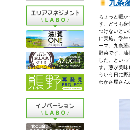
九条
ちょっと暖か
す。どうも身
つけないとい
に実施。学生
ーマ。九条葱
野菜です。油
した。といっ
す。葱が美味
ういう日に野
わかさ屋さん