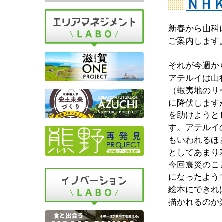
ＮＨ
新春から山科
ご案内します
それが今週か
アテルイは山
（蝦夷地のリ
に降伏します
を助けようと
す。アテルイ
もいわれるほ
としてあまり
今回震災のこ
になったよう
絵本にできれ
描かれるのか