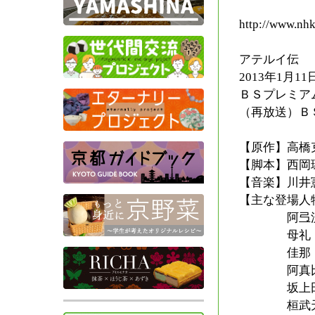
http://www.nhk.
アテルイ伝
2013年1月
ＢＳプレミア
（再放送）Ｂ
【原作】高橋
【脚本】西岡
【音楽】川井
【主な登場人
阿弖流為
母礼：北
佳那：内
阿真比古
坂上田村
桓武天皇