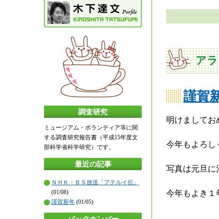
アラ
謹賀
調査研究
明けましてお
ミュージアム・ボランティア等に関
する調査研究報告書（平成15年度文
今年もよろし
部科学省科学研究）です。
最近の記事
写真は元旦に
ＮＨＫ・ＢＳ放送「アテルイ伝」
今年もよき１
(01/08)
謹賀新年
(01/05)
バックナンバー