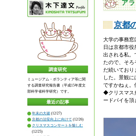
アラ
京都
大学の事務窓
日は京都市役
出される私。
たので、そろ
だ続いており
調査研究
した。景観に
ミュージアム・ボランティア等に関
ですかねぇ。
する調査研究報告書（平成15年度文
部科学省科学研究）です。
◆クリスマス
ードパイを頂
最近の記事
年末の大祓
(12/27)
京都の治安向上に向けて
(12/26)
クリスマスコンサートを愉しむ
(12/25)