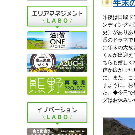
年末
昨夜は日曜ド
ンディングも
史）がありあ
番のドラマで
に年末の大祓
くんが出迎え
ちらも嬉しく
信が広がった
に。また、こ
すように。お
た。◆今日で
グはお休みい