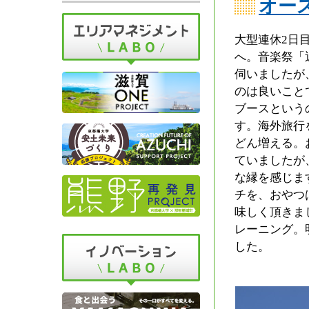
オー
大型連休2日
へ。音楽祭「
伺いましたが
のは良いこと
ブースという
す。海外旅行
どん増える。
ていましたが
な縁を感じま
チを、おやつ
味しく頂きま
レーニング。
した。