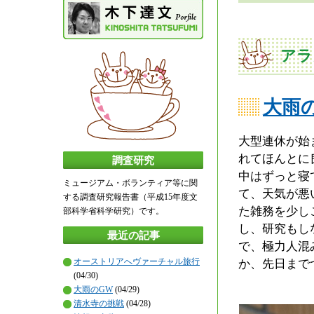
アラ
大雨
大型連休が始
れてほんとに
調査研究
中はずっと寝
ミュージアム・ボランティア等に関
て、天気が悪
する調査研究報告書（平成15年度文
た雑務を少し
部科学省科学研究）です。
し、研究もし
最近の記事
で、極力人混
オーストリアへヴァーチャル旅行
か、先日まで
(04/30)
大雨のGW
(04/29)
清水寺の挑戦
(04/28)