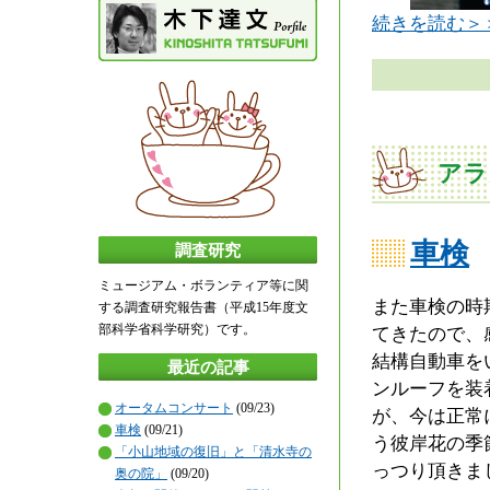
続きを読む＞
アラ
車検
調査研究
ミュージアム・ボランティア等に関
また車検の時
する調査研究報告書（平成15年度文
部科学省科学研究）です。
てきたので、
結構自動車を
最近の記事
ンルーフを装
オータムコンサート
(09/23)
が、今は正常
車検
(09/21)
う彼岸花の季
「小山地域の復旧」と「清水寺の
っつり頂きま
奥の院」
(09/20)