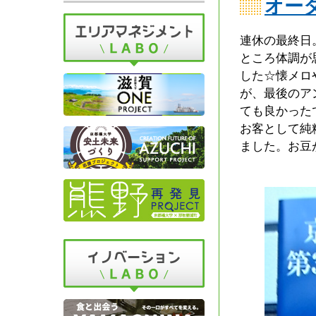
オー
連休の最終日
ところ体調が
した☆懐メロ
が、最後のア
ても良かった
お客として純
ました。お豆