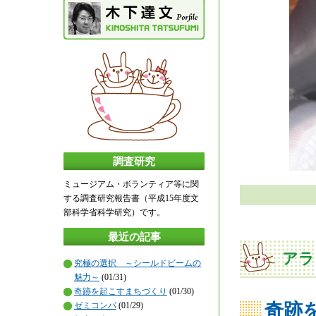
調査研究
ミュージアム・ボランティア等に関
する調査研究報告書（平成15年度文
部科学省科学研究）です。
最近の記事
アラ
究極の選択 ～シールドビームの
魅力～
(01/31)
奇跡を起こすまちづくり
(01/30)
奇跡
ゼミコンパ
(01/29)