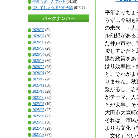
何事も楽しんでやる
(01/28)
泣いてしまうほどの会議
(01/27)
平年よりちょ
バックナンバー
らず…今朝も
の未来 ～人
2026/08
(8)
ル幻想がある
2026/07
(30)
2026/06
(29)
た神戸市や、
2026/05
(28)
唆していたと
2026/04
(30)
誤な政策をあ
2026/03
(30)
はり効率性・
2026/02
(28)
2026/01
(29)
と。それがま
2025/12
(26)
りません。秋
2025/11
(30)
繋がるし、岩
2025/10
(29)
がテーマ。人
2025/09
(25)
2025/08
(19)
とが大事。そ
2025/07
(27)
大田市大森町
2025/06
(27)
それは、市民
2025/05
(30)
よりも文化（
2025/04
(29)
2025/03
(27)
「文化」とい