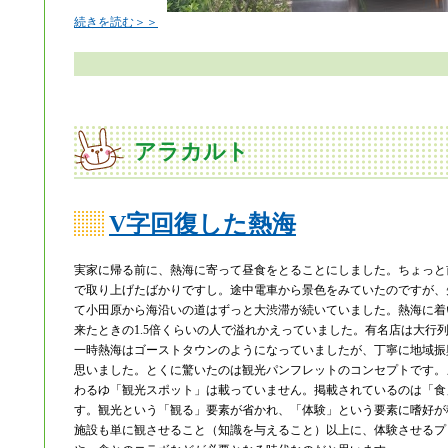
続きを読む＞＞
アラカルト
V字回復した熱海
実家に帰る前に、熱海に寄って昼食をとることにしました。ちょっと
で取り上げたばかりですし。途中電車から景色をみていたのですが、
て小田原から海沿いの道はずっと大渋滞が続いていました。熱海に着
来たときの1.5倍くらいの人で溢れかえっていました。有名店は大行
一時熱海はゴーストタウンのようになっていましたが、丁寧に地域振
思いました。とくに驚いたのは観光パンフレットのコンセプトです。
わるゆ「観光スポット」は載っていません。掲載されているのは「食
す。観光という「観る」要素が省かれ、「体験」という要素に嗜好が
施設も単に観させること（知識を与えること）以上に、体験させるプ