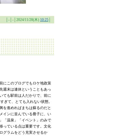
│-│-│2024/11/28(木)
10:25
│
前にこのブログでもロケ地政策
先週末は連休ということもあっ
いても駅前は人だかりで、前に
列すぎて、とても入れない状態。
興を進めればまちは蘇るのだと
メインに並んでいる冊子に、い
」「温泉」「イベント」のみで
移っている点は重要です。文化
ログラムをどう充実させるか