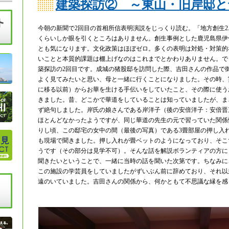
建築探訪② ～東山・旧岸邸と
今朝の新聞で2回目の首相所信表明演説をじっくり読む。「地方創生2.
くらいしか眼を引くところはありません。創生事例とした鹿児島県伊
とも気になります。文化政策はほぼゼロ。多くの表明は対処・対策的
いことと本質的課題は棚上げなのはこれまでとかわりありません。で
築探訪の2回目です。成城の猪股邸を訪問した際、吉田さんの作品で
よく見てみたいと思い、母と一緒に行くことになりました。その時、
に移る以前）からお華を生ける手伝いをしていたこと、その際に使う
きました。昔、どこかで華道をしていることは知っていましたが、ま
ず絶句しました。岸氏の娘さんである岸洋子（後の安倍洋子：安倍晋
ほとんどなかったようですが、同じ華道の先生の元で習っていた関係
りし頃、この邸宅の女中の間（最後の写真）である3畳部屋の押し入
も現場で聞きました。押し入れが畳ベットのようになっており、そこ
うです（その部分は見学不可）。そんな話を解説ボランティアの方に
聞きたいということで、一緒に当時の話を聞いた次第です。ちなみに、
この施設の学芸員をしていましたがずいぶん前に辞めており、それ以
遠のいていました。吉田さんの関係から、何かともて不思議な縁を感