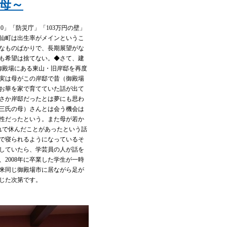
母～
0」「防災庁」「103万円の壁」
仙町は出生率がメインというこ
なものばかりで、長期展望がな
も希望は捨てない。◆さて、建
御殿場にある東山・旧岸邸を再度
実は母がこの岸邸で昔（御殿場
お華を家で育てていた話が出て
さか岸邸だったとは夢にも思わ
三氏の母）さんとは会う機会は
性だったという。また母が若か
れで休んだことがあったという話
で寝られるようになっているそ
していたら、学芸員の人が話を
2008年に卒業した学生が一時
来同じ御殿場市に居ながら足が
じた次第です。