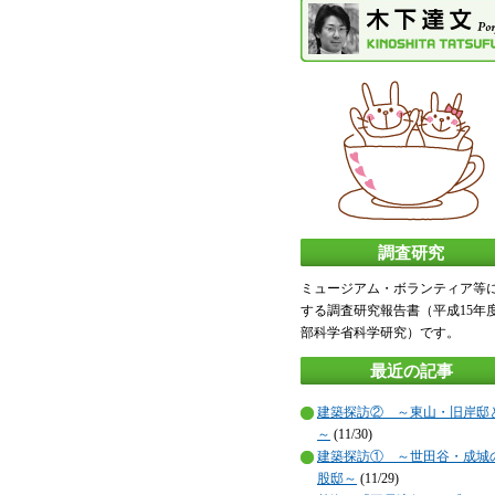
調査研究
ミュージアム・ボランティア等
する調査研究報告書（平成15年
部科学省科学研究）です。
最近の記事
建築探訪② ～東山・旧岸邸
～
(11/30)
建築探訪① ～世田谷・成城
股邸～
(11/29)