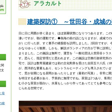
アラカルト
建築探訪① ～世田谷・成城の
日に日に周囲が赤く染まり、ほぼ楽園状態になりつつあります。この
凄いですが、朝の運動です。◆熱海の前の話になりますが、成城での
が）に行った折、すぐ裏手の猪股邸を訪問しました。2回目ですが、
かなりゆっくり観察。しかも、解説ボランティアの方が丁寧に説明し
まりました。この施設は無料で、運営を「一般社団法人世田谷トラス
す。恐らく、指定管理だと思われます。この施設は労務行政研究所の
宅で、設計は数寄屋建築では初の文化勲章を受けた吉田五十八氏（1894
に関
が、西洋的な要素もあり、セントラルヒーティングも導入されていま
度文
て、窓が全開になる居間があったりします（最初の写真）。非常に開
を特注する必要があり、予算的に無理ですね。茶室は2つあり、客用
む小さな茶室が面白い。水屋もしっかり作ってあってとても参考にな
じられる空間です。
と母
の猪