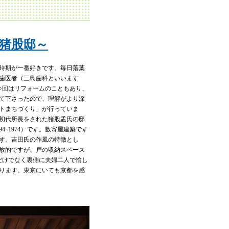
猪股邸～
時期が一番好きです。毎日落葉
歯医者（三島歯科といいます
今回はリフォームのこともあり、
て下さったので、理解がより深
トまちづくり」が行っていま
初代所長をされた猪股孟氏の邸
ｰ1974）です。数寄屋建築です
す。吉田氏の作風の特徴とし
放的ですが、戸の収納スペース
だけでなく裏側に夫婦二人で愉し
ります。東京にいても京都を感