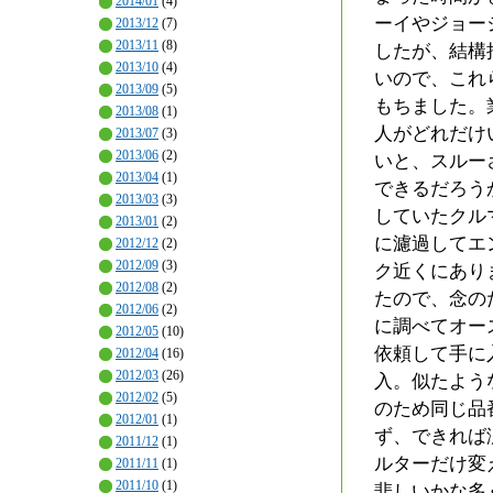
2014/01
(4)
ーイやジョー
2013/12
(7)
2013/11
(8)
したが、結構
2013/10
(4)
いので、これ
2013/09
(5)
もちました。
2013/08
(1)
人がどれだけ
2013/07
(3)
2013/06
(2)
いと、スルー
2013/04
(1)
できるだろう
2013/03
(3)
していたクル
2013/01
(2)
に濾過してエ
2012/12
(2)
2012/09
(3)
ク近くにあり
2012/08
(2)
たので、念の
2012/06
(2)
に調べてオー
2012/05
(10)
依頼して手に
2012/04
(16)
2012/03
(26)
入。似たよう
2012/02
(5)
のため同じ品
2012/01
(1)
ず、できれば
2011/12
(1)
ルターだけ変
2011/11
(1)
2011/10
(1)
悲しいかな多