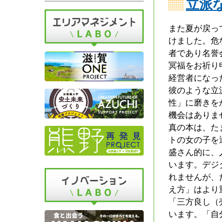
立派
また夏が戻っ
けました。危
者であり名誉
冥福をお祈り
経営者になっ
彼のような立
性」に磨きを
機会はありま
真の本は、た
トの女の子を
盛さん的に、
います。デジ
れませんが、
え方」はより
「三方良し（
います。「自