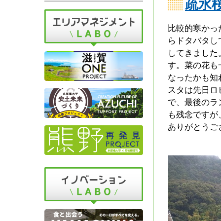
疏水
比較的寒かっ
らドタバタし
してきました
す。菜の花も
なったかも知
スタは先日ロ
で、最後のラ
も残念ですが
ありがとうご