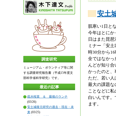
安土
肌寒い1日と
今年はとにか
日はまた琵琶
ミナー「安土
時30分から
全ではなかっ
調査研究
んどが知り合
ミュージアム・ボランティア等に関
かったのと、
する調査研究報告書（平成15年度文
ただ、若い人
部科学省科学研究）です。
最大の課題な
最近の記事
ことなどに私
疏水桜菜 ＆ 最後のランチ
白いんです。
(03/26)
ます。
安土城復元研究の過去・現在・未
来
(03/25)