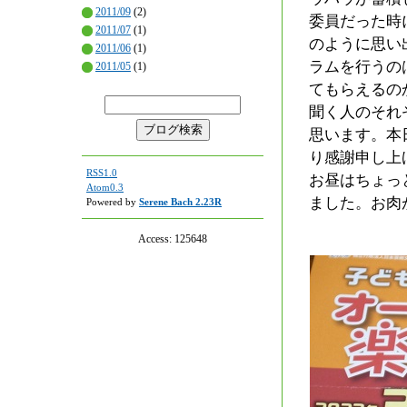
2011/09
(2)
委員だった時
2011/07
(1)
のように思い
2011/06
(1)
ラムを行うの
2011/05
(1)
てもらえるの
聞く人のそれ
思います。本
り感謝申し上
RSS1.0
お昼はちょっ
Atom0.3
ました。お肉
Powered by
Serene Bach 2.23R
Access:
125648