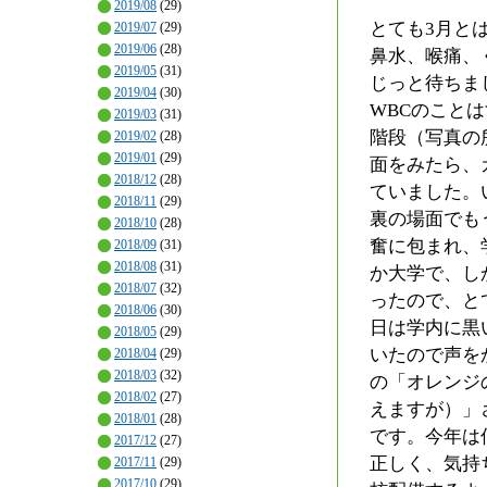
2019/08
(29)
とても3月と
2019/07
(29)
2019/06
(28)
鼻水、喉痛、
2019/05
(31)
じっと待ちま
2019/04
(30)
WBCのこと
2019/03
(31)
階段（写真の
2019/02
(28)
2019/01
(29)
面をみたら、
2018/12
(28)
ていました。
2018/11
(29)
裏の場面でも
2018/10
(28)
奮に包まれ、
2018/09
(31)
2018/08
(31)
か大学で、し
2018/07
(32)
ったので、と
2018/06
(30)
日は学内に黒
2018/05
(29)
いたので声を
2018/04
(29)
2018/03
(32)
の「オレンジ
2018/02
(27)
えますが）」
2018/01
(28)
です。今年は
2017/12
(27)
正しく、気持
2017/11
(29)
2017/10
(29)