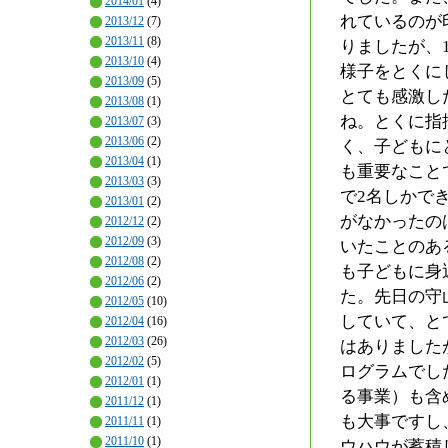
2014/01
(4)
れているのが
2013/12
(7)
2013/11
(8)
りましたが、
2013/10
(4)
様子をとくに
2013/09
(5)
とても感激し
2013/08
(1)
ね。とくに指
2013/07
(3)
2013/06
(2)
く、子どもに
2013/04
(1)
も重要なこと
2013/03
(3)
で2名しかで
2013/01
(2)
がなかったの
2012/12
(2)
2012/09
(3)
いたことのあ
2012/08
(2)
も子どもに身
2012/06
(2)
た。先日の守
2012/05
(10)
していて、と
2012/04
(16)
2012/03
(26)
はありました
2012/02
(5)
ログラムでし
2012/01
(1)
る事業）も含
2011/12
(1)
も大事ですし
2011/11
(1)
2011/10
(1)
ウハウが蓄積