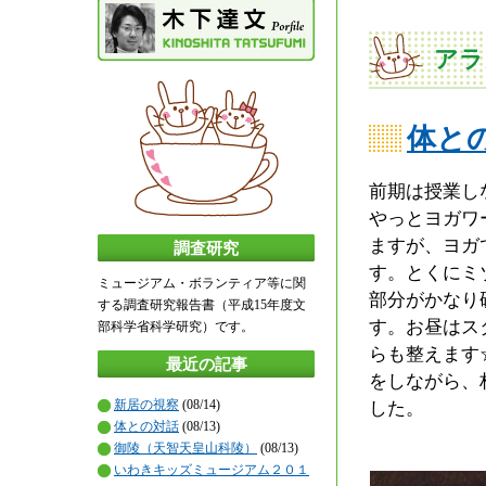
アラ
体と
前期は授業し
やっとヨガワ
ますが、ヨガ
調査研究
す。とくにミ
ミュージアム・ボランティア等に関
部分がかなり
する調査研究報告書（平成15年度文
す。お昼はス
部科学省科学研究）です。
らも整えます
最近の記事
をしながら、
新居の視察
(08/14)
した。
体との対話
(08/13)
御陵（天智天皇山科陵）
(08/13)
いわきキッズミュージアム２０１