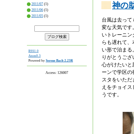
神の
2011/07
(1)
2011/06
(1)
2011/05
(1)
台風は去って
変な天気です
いトレーニン
らも遅れて、
い形で治まる
RSS1.0
Atom0.3
りがとうござ
Powered by
Serene Bach 2.23R
心がけたいと
ーンで学区の
Access:
126007
スタをいただ
えをチョイス
うです。