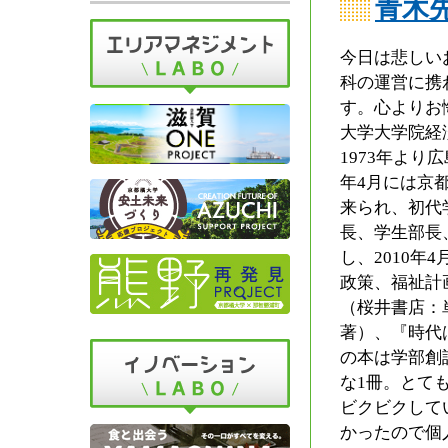
青木
今日は悲しい
科の運営に携
す。心よりお
大学大学院経
1973年より
年4月には京
来られ、初代
長、学生部長
し、2010年
政策、福祉計
（桜井書店：
著）、『時代
の本は学部創
な1冊。とて
ビクビクして
かったので個