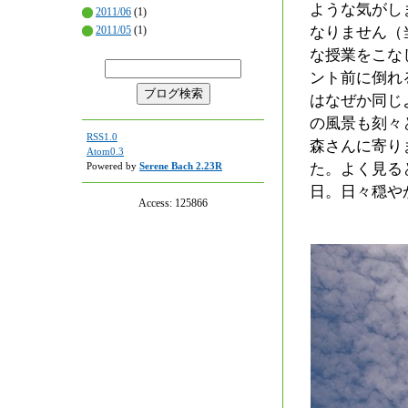
ような気がし
2011/06
(1)
2011/05
(1)
なりません（
な授業をこな
ント前に倒れ
はなぜか同じ
の風景も刻々
RSS1.0
森さんに寄り
Atom0.3
Powered by
Serene Bach 2.23R
た。よく見る
日。日々穏や
Access:
125866