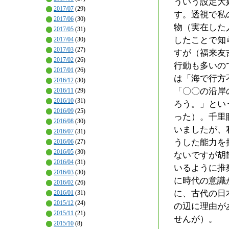
ういう設定大
2017/07
(29)
す。透視で私の
2017/06
(30)
物（実在した
2017/05
(31)
したことで知
2017/04
(30)
2017/03
(27)
すが（福来友
2017/02
(26)
行動も多いの
2017/01
(26)
は「海で行方
2016/12
(30)
「〇〇の沿岸
2016/11
(29)
2016/10
(31)
ろう。」とい
2016/09
(25)
った）。千里
2016/08
(30)
いましたが、
2016/07
(31)
うした能力を
2016/06
(27)
2016/05
(30)
ないですが胡
2016/04
(31)
いるように推
2016/03
(30)
に時代の意識
2016/02
(26)
に、古代の日
2016/01
(31)
2015/12
(24)
の辺に理由が
2015/11
(21)
せんが）。
2015/10
(8)