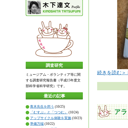
調査研究
続きを読む＞
ミュージアム・ボランティア等に関
する調査研究報告書（平成15年度文
部科学省科学研究）です。
最近の記事
青木先生を想う
(10/25)
アラ
「むすぶ」と「つつむ」
(10/24)
アップサイクル体験を実施
(10/23)
準備万端
(10/22)